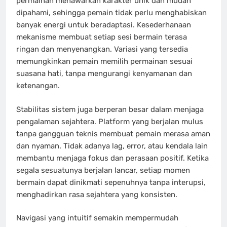
permainan menawarkan karakter unik dan mudah
dipahami, sehingga pemain tidak perlu menghabiskan
banyak energi untuk beradaptasi. Kesederhanaan
mekanisme membuat setiap sesi bermain terasa
ringan dan menyenangkan. Variasi yang tersedia
memungkinkan pemain memilih permainan sesuai
suasana hati, tanpa mengurangi kenyamanan dan
ketenangan.
Stabilitas sistem juga berperan besar dalam menjaga
pengalaman sejahtera. Platform yang berjalan mulus
tanpa gangguan teknis membuat pemain merasa aman
dan nyaman. Tidak adanya lag, error, atau kendala lain
membantu menjaga fokus dan perasaan positif. Ketika
segala sesuatunya berjalan lancar, setiap momen
bermain dapat dinikmati sepenuhnya tanpa interupsi,
menghadirkan rasa sejahtera yang konsisten.
Navigasi yang intuitif semakin mempermudah