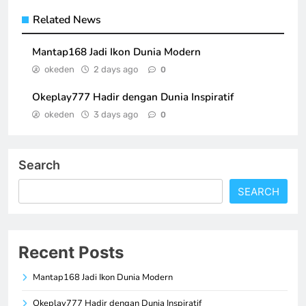
Related News
Mantap168 Jadi Ikon Dunia Modern
okeden
2 days ago
0
Okeplay777 Hadir dengan Dunia Inspiratif
okeden
3 days ago
0
Search
SEARCH
Recent Posts
Mantap168 Jadi Ikon Dunia Modern
Okeplay777 Hadir dengan Dunia Inspiratif