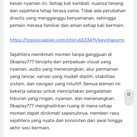
kesan nyaman ini. Setiap kali kembali, nuansa tenang
dan sejahtera tetap terasa sama. Tidak ada perubahan
drastis yang mengganggu kenyamanan, sehingga
pemain merasa familiar dan aman setiap kali bermain.
https://topsocialplan.com/story6533411/keyshapurni
Sejahtera menikmati momen tanpa gangguan di
Okeplay777 tercipta dari perpaduan visual yang
nyaman, audio yang menenangkan, alur permainan
yang lancar, variasi yang mudah dipilih, stabilitas
sistem, dan navigasi yang intuitif. Semua elemen ini
bekerja selaras untuk menciptakan pengalaman
hiburan yang ringan, nyaman, dan menenangkan.
Okeplay777 menghadirkan ruang di mana setiap
momen dapat dinikmati sepenuhnya, memberi rasa
sejahtera yang nyata dan konsisten dari awal hingga
akhir sesi bermain.