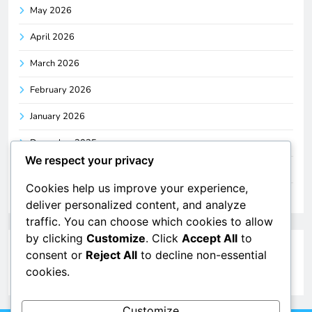
May 2026
April 2026
March 2026
February 2026
January 2026
December 2025
We respect your privacy
November 2025
Cookies help us improve your experience,
October 2025
deliver personalized content, and analyze
traffic. You can choose which cookies to allow
by clicking
Customize
. Click
Accept All
to
Categories
consent or
Reject All
to decline non-essential
cookies.
Uncategorized
Customize