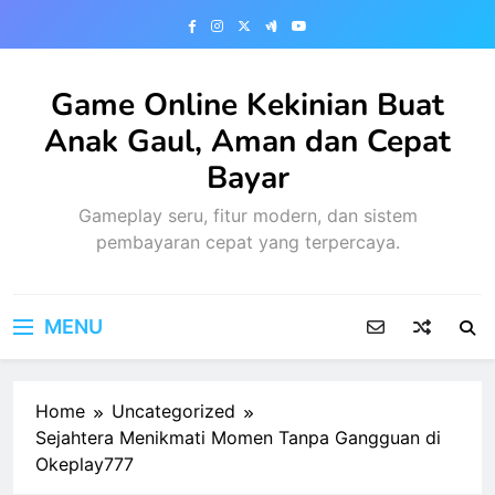
Skip
to
content
Game Online Kekinian Buat
Anak Gaul, Aman dan Cepat
Bayar
Gameplay seru, fitur modern, dan sistem
pembayaran cepat yang terpercaya.
MENU
Home
Uncategorized
Sejahtera Menikmati Momen Tanpa Gangguan di
Okeplay777