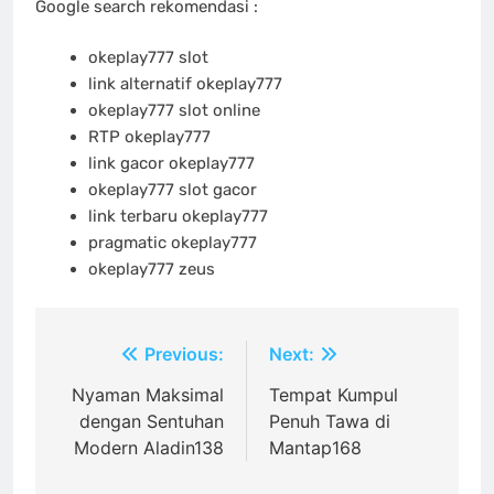
Google search rekomendasi :
okeplay777 slot
link alternatif okeplay777
okeplay777 slot online
RTP okeplay777
link gacor okeplay777
okeplay777 slot gacor
link terbaru okeplay777
pragmatic okeplay777
okeplay777 zeus
Post
Previous:
Next:
navigation
Nyaman Maksimal
Tempat Kumpul
dengan Sentuhan
Penuh Tawa di
Modern Aladin138
Mantap168