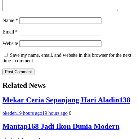
Name
*
Email
*
Website
Save my name, email, and website in this browser for the next
time I comment.
Related News
Mekar Ceria Sepanjang Hari Aladin138
okeden
19 hours ago
19 hours ago
0
Mantap168 Jadi Ikon Dunia Modern