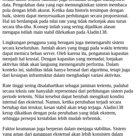
data. Pengolahan data yang rapi memungkinkan sistem membaca
pola dengan lebih akurat. Ketika data historis tersimpan dengan
baik, sistem dapat menyesuaikan perhitungan secara proporsional.
Hal ini berdampak pada nilai rate yang tidak melonjak atau turun
secara tiba-tiba. Konsep inilah yang sering dijadikan alasan
mengapa istilah main stabil dilekatkan pada Aladin138.
Lingkungan pengguna yang beragam juga memengaruhi sistem
secara keseluruhan. Jumlah akses yang tinggi pada waktu tertentu
dapat memicu beban server. Oleh karena itu, pengaturan kapasitas
menjadi hal krusial. Dengan kapasitas yang memadai, lonjakan
aktivitas tidak akan langsung memengaruhi performa. Dalam
konteks ini, stabilitas tidak hanya berasal dari algoritma, tetapi juga
dari kesiapan infrastruktur dalam menghadapi variasi aktivitas.
Rate tinggi sering disalahartikan sebagai jaminan tertentu, padahal
secara teknis rate hanyalah representasi dari perhitungan sistem pada
periode tertentu. Nilai tersebut dapat berubah mengikuti kondisi
internal dan eksternal. Namun, ketika perubahan terjadi secara
bertahap dan terukur, kesan stabil akan tetap terjaga. Aladin138
kerap dikaitkan dengan pola perubahan yang tidak ekstrem,
sehingga persepsi kestabilan lebih mudah terbentuk.
Faktor keamanan juga berperan dalam menjaga stabilitas. Sistem
yang aman dari gangguan eksternal akan lebih konsisten dalam