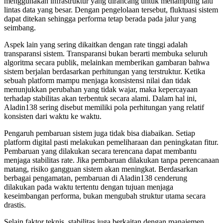
menggunakan infrastruktur yang dirancang untuk menampung lalu
lintas data yang besar. Dengan pengelolaan tersebut, fluktuasi sistem
dapat ditekan sehingga performa tetap berada pada jalur yang
seimbang.
Aspek lain yang sering dikaitkan dengan rate tinggi adalah
transparansi sistem. Transparansi bukan berarti membuka seluruh
algoritma secara publik, melainkan memberikan gambaran bahwa
sistem berjalan berdasarkan perhitungan yang terstruktur. Ketika
sebuah platform mampu menjaga konsistensi nilai dan tidak
menunjukkan perubahan yang tidak wajar, maka kepercayaan
terhadap stabilitas akan terbentuk secara alami. Dalam hal ini,
Aladin138 sering disebut memiliki pola perhitungan yang relatif
konsisten dari waktu ke waktu.
Pengaruh pembaruan sistem juga tidak bisa diabaikan. Setiap
platform digital pasti melakukan pemeliharaan dan peningkatan fitur.
Pembaruan yang dilakukan secara terencana dapat membantu
menjaga stabilitas rate. Jika pembaruan dilakukan tanpa perencanaan
matang, risiko gangguan sistem akan meningkat. Berdasarkan
berbagai pengamatan, pembaruan di Aladin138 cenderung
dilakukan pada waktu tertentu dengan tujuan menjaga
keseimbangan performa, bukan mengubah struktur utama secara
drastis.
Selain faktor teknis, stabilitas juga berkaitan dengan manajemen