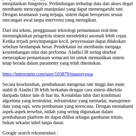
menjalankan fungsinya. Perlindungan terhadap data dan akses ilegal
membantu mencegah manipulasi yang dapat memengaruhi rate.
Dengan keamanan yang terjaga, sistem dapat beroperasi sesuai
rancangan awal tanpa intervensi yang merugikan.
Dari sisi teknis, penggunaan teknologi pemantauan real-time
memungkinkan pengelola sistem mendeteksi anomali lebih cepat.
Ketika terjadi penyimpangan kecil, penyesuaian dapat dilakukan
sebelum berdampak besar. Pendekatan ini membantu menjaga
keseimbangan nilai dan performa. Aladin138 sering disebut
menerapkan pemantauan semacam ini untuk memastikan sistem
tetap berada dalam parameter yang telah ditentukan.
https://interestpin.com/user/103879/maurayossa
Secara keseluruhan, pembahasan mengenai rate tinggi dan main
stabil di Aladin138 lebih berkaitan dengan cara sistem dikelola
daripada faktor lain di luar itu. Kestabilan lahir dari kombinasi
algoritma yang terstruktur, infrastruktur yang memadai, manajemen
data yang rapi, serta pembaruan yang terencana. Dengan memahami
aspek-aspek tersebut, istilah yang sering digunakan dalam
pembahasan platform ini dapat dilihat sebagai gambaran teknis,
bukan sekadar label tanpa dasar.
Google search rekomendasi :