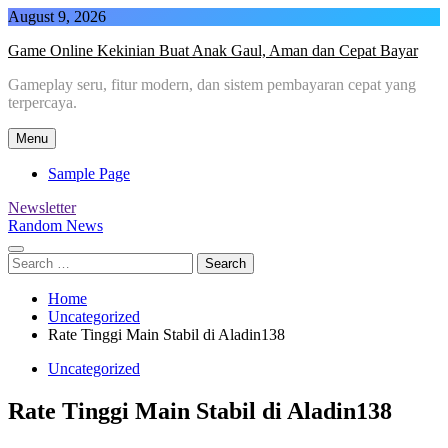
Skip
August 9, 2026
to
Game Online Kekinian Buat Anak Gaul, Aman dan Cepat Bayar
content
Gameplay seru, fitur modern, dan sistem pembayaran cepat yang
terpercaya.
Menu
Sample Page
Newsletter
Random News
Search
for:
Home
Uncategorized
Rate Tinggi Main Stabil di Aladin138
Uncategorized
Rate Tinggi Main Stabil di Aladin138