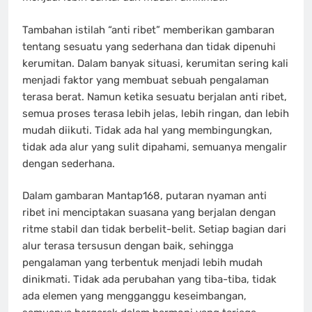
Tambahan istilah “anti ribet” memberikan gambaran
tentang sesuatu yang sederhana dan tidak dipenuhi
kerumitan. Dalam banyak situasi, kerumitan sering kali
menjadi faktor yang membuat sebuah pengalaman
terasa berat. Namun ketika sesuatu berjalan anti ribet,
semua proses terasa lebih jelas, lebih ringan, dan lebih
mudah diikuti. Tidak ada hal yang membingungkan,
tidak ada alur yang sulit dipahami, semuanya mengalir
dengan sederhana.
Dalam gambaran Mantap168, putaran nyaman anti
ribet ini menciptakan suasana yang berjalan dengan
ritme stabil dan tidak berbelit-belit. Setiap bagian dari
alur terasa tersusun dengan baik, sehingga
pengalaman yang terbentuk menjadi lebih mudah
dinikmati. Tidak ada perubahan yang tiba-tiba, tidak
ada elemen yang mengganggu keseimbangan,