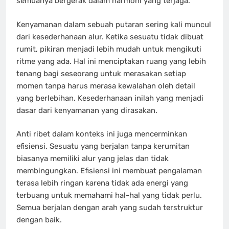
semuanya bergerak dalam harmoni yang terjaga.
Kenyamanan dalam sebuah putaran sering kali muncul
dari kesederhanaan alur. Ketika sesuatu tidak dibuat
rumit, pikiran menjadi lebih mudah untuk mengikuti
ritme yang ada. Hal ini menciptakan ruang yang lebih
tenang bagi seseorang untuk merasakan setiap
momen tanpa harus merasa kewalahan oleh detail
yang berlebihan. Kesederhanaan inilah yang menjadi
dasar dari kenyamanan yang dirasakan.
Anti ribet dalam konteks ini juga mencerminkan
efisiensi. Sesuatu yang berjalan tanpa kerumitan
biasanya memiliki alur yang jelas dan tidak
membingungkan. Efisiensi ini membuat pengalaman
terasa lebih ringan karena tidak ada energi yang
terbuang untuk memahami hal-hal yang tidak perlu.
Semua berjalan dengan arah yang sudah terstruktur
dengan baik.