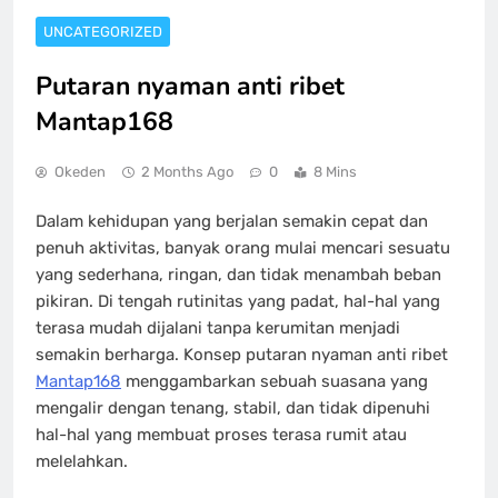
UNCATEGORIZED
Putaran nyaman anti ribet
Mantap168
Okeden
2 Months Ago
0
8 Mins
Dalam kehidupan yang berjalan semakin cepat dan
penuh aktivitas, banyak orang mulai mencari sesuatu
yang sederhana, ringan, dan tidak menambah beban
pikiran. Di tengah rutinitas yang padat, hal-hal yang
terasa mudah dijalani tanpa kerumitan menjadi
semakin berharga. Konsep putaran nyaman anti ribet
Mantap168
menggambarkan sebuah suasana yang
mengalir dengan tenang, stabil, dan tidak dipenuhi
hal-hal yang membuat proses terasa rumit atau
melelahkan.