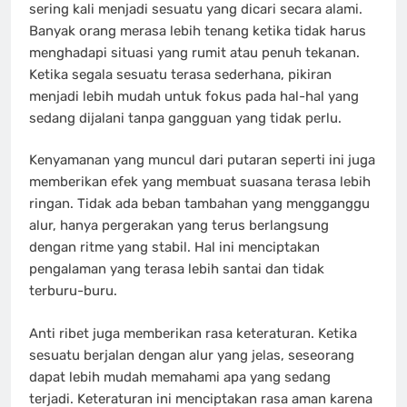
sering kali menjadi sesuatu yang dicari secara alami.
Banyak orang merasa lebih tenang ketika tidak harus
menghadapi situasi yang rumit atau penuh tekanan.
Ketika segala sesuatu terasa sederhana, pikiran
menjadi lebih mudah untuk fokus pada hal-hal yang
sedang dijalani tanpa gangguan yang tidak perlu.
Kenyamanan yang muncul dari putaran seperti ini juga
memberikan efek yang membuat suasana terasa lebih
ringan. Tidak ada beban tambahan yang mengganggu
alur, hanya pergerakan yang terus berlangsung
dengan ritme yang stabil. Hal ini menciptakan
pengalaman yang terasa lebih santai dan tidak
terburu-buru.
Anti ribet juga memberikan rasa keteraturan. Ketika
sesuatu berjalan dengan alur yang jelas, seseorang
dapat lebih mudah memahami apa yang sedang
terjadi. Keteraturan ini menciptakan rasa aman karena