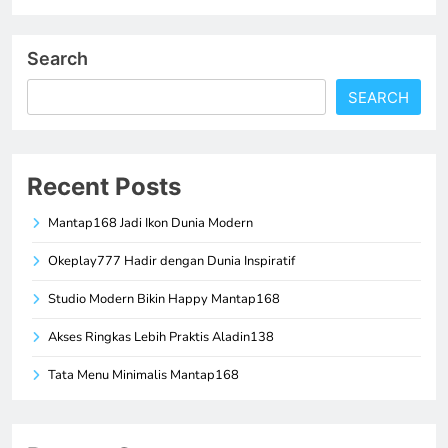
Search
SEARCH
Recent Posts
Mantap168 Jadi Ikon Dunia Modern
Okeplay777 Hadir dengan Dunia Inspiratif
Studio Modern Bikin Happy Mantap168
Akses Ringkas Lebih Praktis Aladin138
Tata Menu Minimalis Mantap168