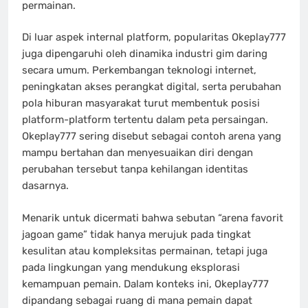
permainan.
Di luar aspek internal platform, popularitas Okeplay777
juga dipengaruhi oleh dinamika industri gim daring
secara umum. Perkembangan teknologi internet,
peningkatan akses perangkat digital, serta perubahan
pola hiburan masyarakat turut membentuk posisi
platform-platform tertentu dalam peta persaingan.
Okeplay777 sering disebut sebagai contoh arena yang
mampu bertahan dan menyesuaikan diri dengan
perubahan tersebut tanpa kehilangan identitas
dasarnya.
Menarik untuk dicermati bahwa sebutan “arena favorit
jagoan game” tidak hanya merujuk pada tingkat
kesulitan atau kompleksitas permainan, tetapi juga
pada lingkungan yang mendukung eksplorasi
kemampuan pemain. Dalam konteks ini, Okeplay777
dipandang sebagai ruang di mana pemain dapat