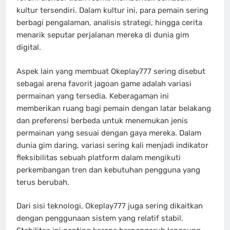
kultur tersendiri. Dalam kultur ini, para pemain sering
berbagi pengalaman, analisis strategi, hingga cerita
menarik seputar perjalanan mereka di dunia gim
digital.
Aspek lain yang membuat Okeplay777 sering disebut
sebagai arena favorit jagoan game adalah variasi
permainan yang tersedia. Keberagaman ini
memberikan ruang bagi pemain dengan latar belakang
dan preferensi berbeda untuk menemukan jenis
permainan yang sesuai dengan gaya mereka. Dalam
dunia gim daring, variasi sering kali menjadi indikator
fleksibilitas sebuah platform dalam mengikuti
perkembangan tren dan kebutuhan pengguna yang
terus berubah.
Dari sisi teknologi, Okeplay777 juga sering dikaitkan
dengan penggunaan sistem yang relatif stabil.