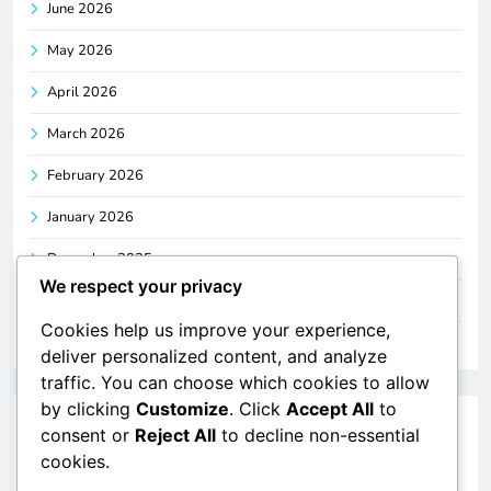
June 2026
May 2026
April 2026
March 2026
February 2026
January 2026
December 2025
We respect your privacy
November 2025
Cookies help us improve your experience,
October 2025
deliver personalized content, and analyze
traffic. You can choose which cookies to allow
by clicking
Customize
. Click
Accept All
to
Categories
consent or
Reject All
to decline non-essential
cookies.
Uncategorized