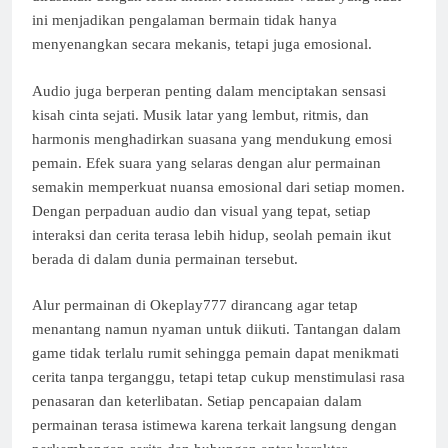
ini menjadikan pengalaman bermain tidak hanya
menyenangkan secara mekanis, tetapi juga emosional.
Audio juga berperan penting dalam menciptakan sensasi
kisah cinta sejati. Musik latar yang lembut, ritmis, dan
harmonis menghadirkan suasana yang mendukung emosi
pemain. Efek suara yang selaras dengan alur permainan
semakin memperkuat nuansa emosional dari setiap momen.
Dengan perpaduan audio dan visual yang tepat, setiap
interaksi dan cerita terasa lebih hidup, seolah pemain ikut
berada di dalam dunia permainan tersebut.
Alur permainan di Okeplay777 dirancang agar tetap
menantang namun nyaman untuk diikuti. Tantangan dalam
game tidak terlalu rumit sehingga pemain dapat menikmati
cerita tanpa terganggu, tetapi tetap cukup menstimulasi rasa
penasaran dan keterlibatan. Setiap pencapaian dalam
permainan terasa istimewa karena terkait langsung dengan