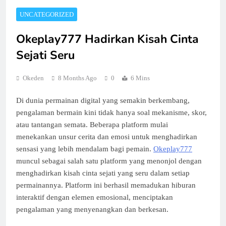
UNCATEGORIZED
Okeplay777 Hadirkan Kisah Cinta
Sejati Seru
Okeden
8 Months Ago
0
6 Mins
Di dunia permainan digital yang semakin berkembang,
pengalaman bermain kini tidak hanya soal mekanisme, skor,
atau tantangan semata. Beberapa platform mulai
menekankan unsur cerita dan emosi untuk menghadirkan
sensasi yang lebih mendalam bagi pemain.
Okeplay777
muncul sebagai salah satu platform yang menonjol dengan
menghadirkan kisah cinta sejati yang seru dalam setiap
permainannya. Platform ini berhasil memadukan hiburan
interaktif dengan elemen emosional, menciptakan
pengalaman yang menyenangkan dan berkesan.