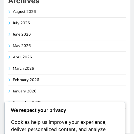
Archives
August 2026
July 2026
June 2026
May 2026
April 2026
March 2026
February 2026
January 2026
December 2025
We respect your privacy
November 2025
Cookies help us improve your experience,
October 2025
deliver personalized content, and analyze