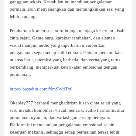
gangguan teknis. Kestabilan ini membuat pengalaman
bermain lebih menyenangkan dan memungkinkan sesi yang
lebih panjang.
Pembaruan konten secara rutin juga menjaga keseruan kisah
cinta sejati. Game baru, karakter tambahan, dan elemen
visual maupun audio yang diperbarui memberikan
pengalaman segar setiap kali kembali. Pemain menemukan
nuansa baru, interaksi yang berbeda, dan cerita yang terus
berkembang, memperkuat keterikatan emosional dengan
permainan.
https://pastebin.com/NmSWdTx6
Okeplay777 berhasil menghadirkan kisah cinta sejati yang
seru melalui kombinasi visual menarik, audio harmonis, alur
permainan nyaman, dan variasi game yang beragam.
Platform ini menekankan pengalaman emosional selain
keseruan mekanis, sehingga setiap permainan terasa lebih