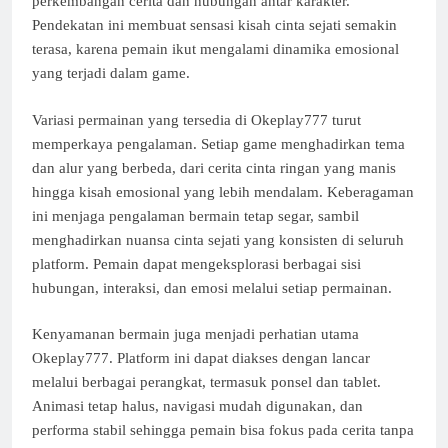
perkembangan cerita dan hubungan antar karakter.
Pendekatan ini membuat sensasi kisah cinta sejati semakin
terasa, karena pemain ikut mengalami dinamika emosional
yang terjadi dalam game.
Variasi permainan yang tersedia di Okeplay777 turut
memperkaya pengalaman. Setiap game menghadirkan tema
dan alur yang berbeda, dari cerita cinta ringan yang manis
hingga kisah emosional yang lebih mendalam. Keberagaman
ini menjaga pengalaman bermain tetap segar, sambil
menghadirkan nuansa cinta sejati yang konsisten di seluruh
platform. Pemain dapat mengeksplorasi berbagai sisi
hubungan, interaksi, dan emosi melalui setiap permainan.
Kenyamanan bermain juga menjadi perhatian utama
Okeplay777. Platform ini dapat diakses dengan lancar
melalui berbagai perangkat, termasuk ponsel dan tablet.
Animasi tetap halus, navigasi mudah digunakan, dan
performa stabil sehingga pemain bisa fokus pada cerita tanpa