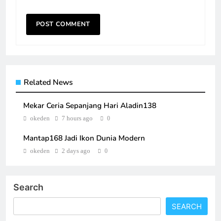
Related News
Mekar Ceria Sepanjang Hari Aladin138
okeden
7 hours ago
0
Mantap168 Jadi Ikon Dunia Modern
okeden
2 days ago
0
Search
SEARCH