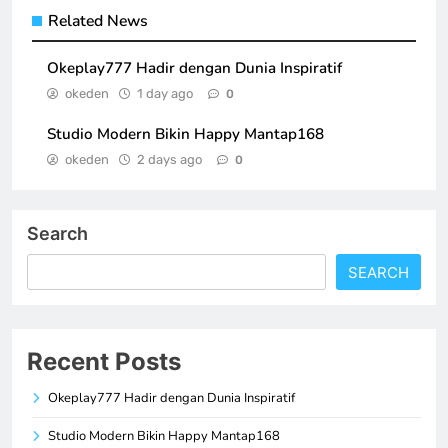
Related News
Okeplay777 Hadir dengan Dunia Inspiratif
okeden
1 day ago
0
Studio Modern Bikin Happy Mantap168
okeden
2 days ago
0
Search
SEARCH
Recent Posts
Okeplay777 Hadir dengan Dunia Inspiratif
Studio Modern Bikin Happy Mantap168