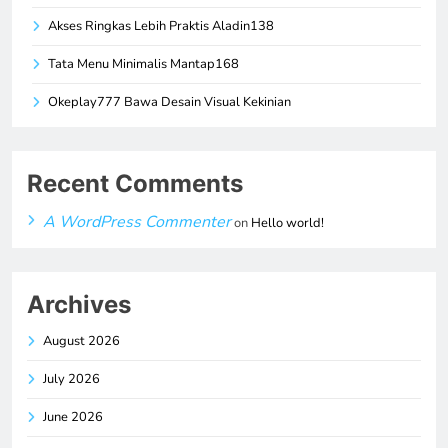
Akses Ringkas Lebih Praktis Aladin138
Tata Menu Minimalis Mantap168
Okeplay777 Bawa Desain Visual Kekinian
Recent Comments
A WordPress Commenter
on
Hello world!
Archives
August 2026
July 2026
June 2026