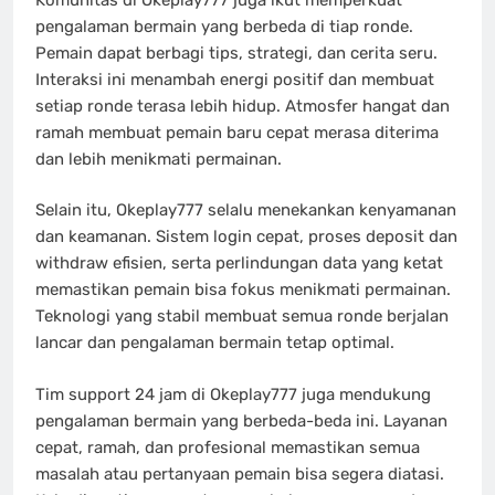
pengalaman bermain yang berbeda di tiap ronde.
Pemain dapat berbagi tips, strategi, dan cerita seru.
Interaksi ini menambah energi positif dan membuat
setiap ronde terasa lebih hidup. Atmosfer hangat dan
ramah membuat pemain baru cepat merasa diterima
dan lebih menikmati permainan.
Selain itu, Okeplay777 selalu menekankan kenyamanan
dan keamanan. Sistem login cepat, proses deposit dan
withdraw efisien, serta perlindungan data yang ketat
memastikan pemain bisa fokus menikmati permainan.
Teknologi yang stabil membuat semua ronde berjalan
lancar dan pengalaman bermain tetap optimal.
Tim support 24 jam di Okeplay777 juga mendukung
pengalaman bermain yang berbeda-beda ini. Layanan
cepat, ramah, dan profesional memastikan semua
masalah atau pertanyaan pemain bisa segera diatasi.