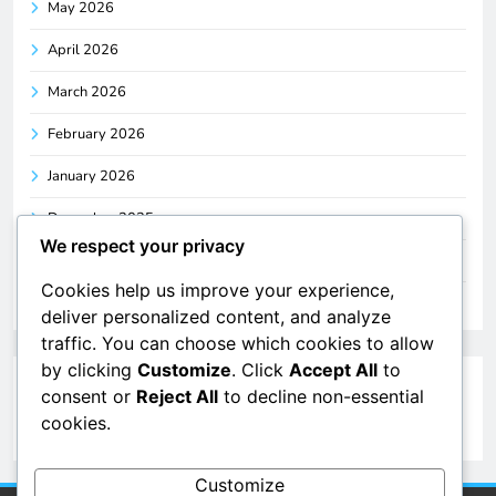
May 2026
April 2026
March 2026
February 2026
January 2026
December 2025
We respect your privacy
November 2025
Cookies help us improve your experience,
October 2025
deliver personalized content, and analyze
traffic. You can choose which cookies to allow
by clicking
Customize
. Click
Accept All
to
Categories
consent or
Reject All
to decline non-essential
cookies.
Uncategorized
Customize