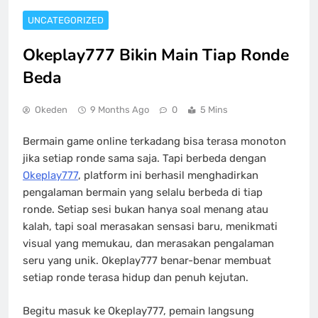
UNCATEGORIZED
Okeplay777 Bikin Main Tiap Ronde
Beda
Okeden
9 Months Ago
0
5 Mins
Bermain game online terkadang bisa terasa monoton
jika setiap ronde sama saja. Tapi berbeda dengan
Okeplay777
, platform ini berhasil menghadirkan
pengalaman bermain yang selalu berbeda di tiap
ronde. Setiap sesi bukan hanya soal menang atau
kalah, tapi soal merasakan sensasi baru, menikmati
visual yang memukau, dan merasakan pengalaman
seru yang unik. Okeplay777 benar-benar membuat
setiap ronde terasa hidup dan penuh kejutan.
Begitu masuk ke Okeplay777, pemain langsung