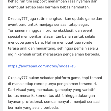
Kehadiran tim support menambah rasa nyaman dan
membuat setiap sesi bermain bebas hambatan.
Okeplay777 juga rutin menghadirkan update game dan
event baru untuk menjaga sensasi tetap segar.
Turnamen mingguan, promo eksklusif, dan event
spesial memberikan alasan tambahan untuk selalu
mencoba game baru. Hal ini membuat tiap ronde
terasa unik dan menantang, sehingga pemain selalu
ingin kembali untuk merasakan pengalaman berbeda.
https://anotepad.com/notes/hnqeske5
Okeplay777 bukan sekadar platform game, tapi tempat
di mana setiap ronde punya pengalaman tersendiri.
Dari visual yang memukau, gameplay yang variatif,
bonus menarik, komunitas aktif, hingga dukungan
layanan profesional, semua menyatu menjadi sensasi
bermain yang selalu berbeda.