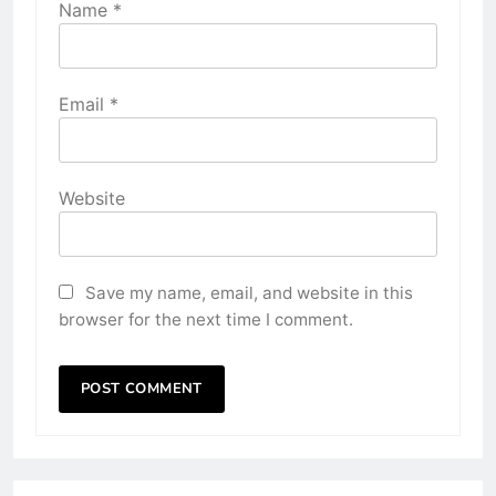
Name
*
Email
*
Website
Save my name, email, and website in this
browser for the next time I comment.