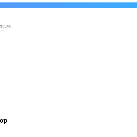
ercaya.
top