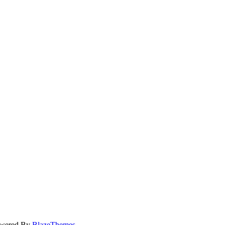
owered By
BlazeThemes
.