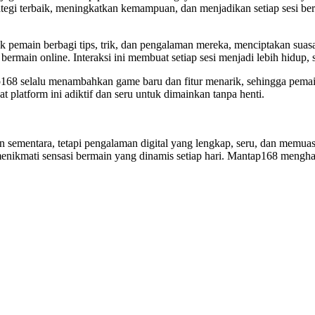
gi terbaik, meningkatkan kemampuan, dan menjadikan setiap sesi berma
emain berbagi tips, trik, dan pengalaman mereka, menciptakan suasan
bermain online. Interaksi ini membuat setiap sesi menjadi lebih hidup
p168 selalu menambahkan game baru dan fitur menarik, sehingga pema
 platform ini adiktif dan seru untuk dimainkan tanpa henti.
 sementara, tetapi pengalaman digital yang lengkap, seru, dan memuas
at menikmati sensasi bermain yang dinamis setiap hari. Mantap168 men