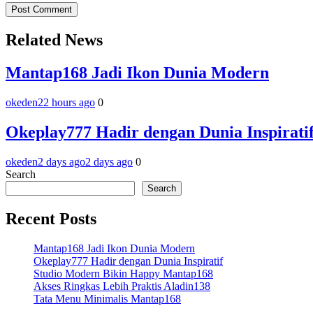
Related News
Mantap168 Jadi Ikon Dunia Modern
okeden
22 hours ago
0
Okeplay777 Hadir dengan Dunia Inspirati
okeden
2 days ago
2 days ago
0
Search
Search
Recent Posts
Mantap168 Jadi Ikon Dunia Modern
Okeplay777 Hadir dengan Dunia Inspiratif
Studio Modern Bikin Happy Mantap168
Akses Ringkas Lebih Praktis Aladin138
Tata Menu Minimalis Mantap168