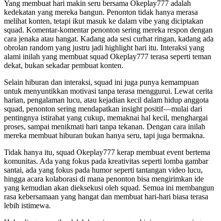
Yang membuat hari makin seru bersama Okeplay777 adalah
kedekatan yang mereka bangun. Penonton tidak hanya merasa
melihat konten, tetapi ikut masuk ke dalam vibe yang diciptakan
squad. Komentar-komentar penonton sering mereka respon dengan
cara jenaka atau hangat. Kadang ada sesi curhat ringan, kadang ada
obrolan random yang justru jadi highlight hari itu. Interaksi yang
alami inilah yang membuat squad Okeplay777 terasa seperti teman
dekat, bukan sekadar pembuat konten.
Selain hiburan dan interaksi, squad ini juga punya kemampuan
untuk menyuntikkan motivasi tanpa terasa menggurui. Lewat cerita
harian, pengalaman lucu, atau kejadian kecil dalam hidup anggota
squad, penonton sering mendapatkan insight positif—mulai dari
pentingnya istirahat yang cukup, memaknai hal kecil, menghargai
proses, sampai menikmati hari tanpa tekanan. Dengan cara inilah
mereka membuat hiburan bukan hanya seru, tapi juga bermakna.
Tidak hanya itu, squad Okeplay777 kerap membuat event bertema
komunitas. Ada yang fokus pada kreativitas seperti lomba gambar
santai, ada yang fokus pada humor seperti tantangan video lucu,
hingga acara kolaborasi di mana penonton bisa mengirimkan ide
yang kemudian akan dieksekusi oleh squad. Semua ini membangun
rasa kebersamaan yang hangat dan membuat hari-hari biasa terasa
lebih istimewa.