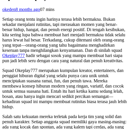
okeden
8 months ago
0
7 mins
Setiap orang tentu ingin harinya terasa lebih bermakna. Bukan
sekadar menjalani rutinitas, tapi merasakan momen yang benar-
benar hidup, hangat, dan penuh energi positif. Di tengah kesibukan,
kita sering lupa bahwa membuat hari menjadi bermakna tidak selalu
harus lewat hal besar. Terkadang, cukup ditemani oleh orang-orang
yang tepat—orang-orang yang tahu bagaimana menghadirkan
keseruan tanpa menghilangkan kenyamanan. Dan di sinilah squad
Okeplay777
hadir sebagai sosok yang mampu membuat hari siapa
pun jadi lebih seru dengan cara yang natural dan penuh kreativitas.
Squad Okeplay777 merupakan kumpulan kreator, entertainers, dan
penggiat hiburan digital yang selalu punya cara unik untuk
menciptakan suasana ramai, fun, dan penuh tawa. Mereka
membawa konsep hiburan modern yang ringan, variatif, dan cocok
untuk semua suasana hati. Entah itu hari ketika kamu sedang lelah,
bosan, atau hanya ingin mencari sedikit percikan semangat—
kehadiran squad ini mampu membuat rutinitas biasa terasa jauh lebih
hidup.
Salah satu kekuatan mereka terletak pada kerja tim yang solid dan
penuh karakter. Setiap anggota squad memiliki gaya masing-masing:
ada yang kocak dan spontan, ada yang kalem tapi cerdas, ada yang