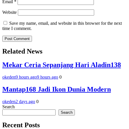
Email
*
Website
Save my name, email, and website in this browser for the next
time I comment.
Related News
Mekar Ceria Sepanjang Hari Aladin138
okeden
9 hours ago
9 hours ago
0
Mantap168 Jadi Ikon Dunia Modern
okeden
2 days ago
0
Search
Search
Recent Posts