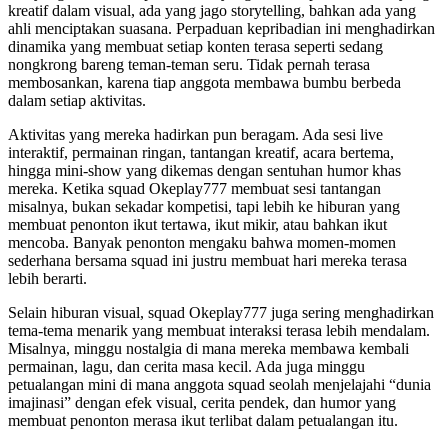
kreatif dalam visual, ada yang jago storytelling, bahkan ada yang
ahli menciptakan suasana. Perpaduan kepribadian ini menghadirkan
dinamika yang membuat setiap konten terasa seperti sedang
nongkrong bareng teman-teman seru. Tidak pernah terasa
membosankan, karena tiap anggota membawa bumbu berbeda
dalam setiap aktivitas.
Aktivitas yang mereka hadirkan pun beragam. Ada sesi live
interaktif, permainan ringan, tantangan kreatif, acara bertema,
hingga mini-show yang dikemas dengan sentuhan humor khas
mereka. Ketika squad Okeplay777 membuat sesi tantangan
misalnya, bukan sekadar kompetisi, tapi lebih ke hiburan yang
membuat penonton ikut tertawa, ikut mikir, atau bahkan ikut
mencoba. Banyak penonton mengaku bahwa momen-momen
sederhana bersama squad ini justru membuat hari mereka terasa
lebih berarti.
Selain hiburan visual, squad Okeplay777 juga sering menghadirkan
tema-tema menarik yang membuat interaksi terasa lebih mendalam.
Misalnya, minggu nostalgia di mana mereka membawa kembali
permainan, lagu, dan cerita masa kecil. Ada juga minggu
petualangan mini di mana anggota squad seolah menjelajahi “dunia
imajinasi” dengan efek visual, cerita pendek, dan humor yang
membuat penonton merasa ikut terlibat dalam petualangan itu.