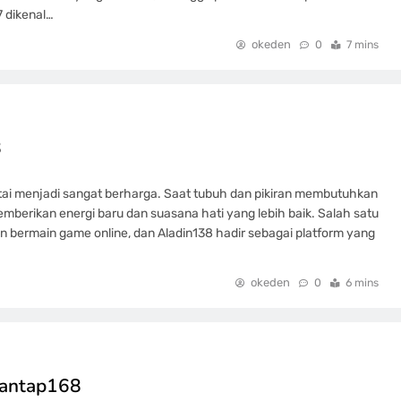
 dikenal…
okeden
0
7 mins
8
tai menjadi sangat berharga. Saat tubuh dan pikiran membutuhkan
mberikan energi baru dan suasana hati yang lebih baik. Salah satu
 bermain game online, dan Aladin138 hadir sebagai platform yang
okeden
0
6 mins
Mantap168