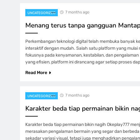
7 months ago
UNCATEGORIZED
Menang terus tanpa gangguan Manta
Perkembangan teknologi digital telah membuka banyak k
interaktif dengan mudah. Salah satu platform yang mulai
fokusnya pada kenyamanan, kestabilan, dan pengalaman
yang efisien, platform ini dirancang agar setiap proses da
Read More
7 months ago
UNCATEGORIZED
Karakter beda tiap permainan bikin n
Karakter beda tiap permainan bikin nagih Okeplay777 menj
merasakan pengalaman bermain yang segar dan berbeda 
sekadar variasi visual, tetapi juga menghadirkan pengal