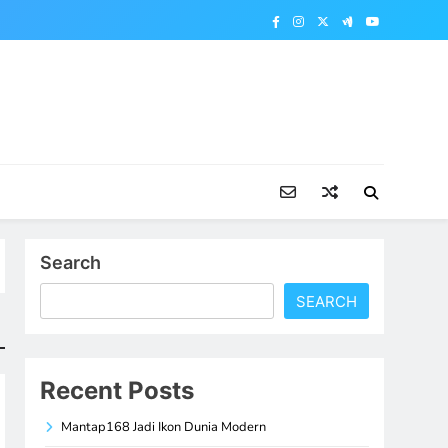
Search
SEARCH
Recent Posts
Mantap168 Jadi Ikon Dunia Modern