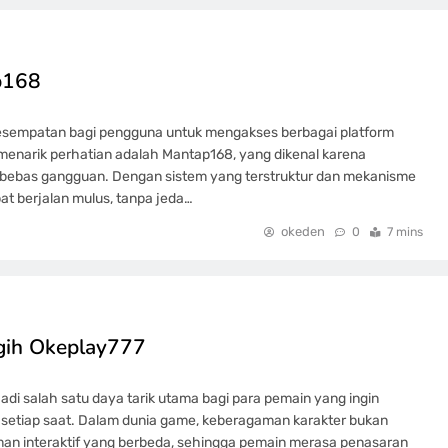
p168
esempatan bagi pengguna untuk mengakses berbagai platform
 menarik perhatian adalah Mantap168, yang dikenal karena
 bebas gangguan. Dengan sistem yang terstruktur dan mekanisme
pat berjalan mulus, tanpa jeda…
okeden
0
7 mins
agih Okeplay777
adi salah satu daya tarik utama bagi para pemain yang ingin
setiap saat. Dalam dunia game, keberagaman karakter bukan
aman interaktif yang berbeda, sehingga pemain merasa penasaran