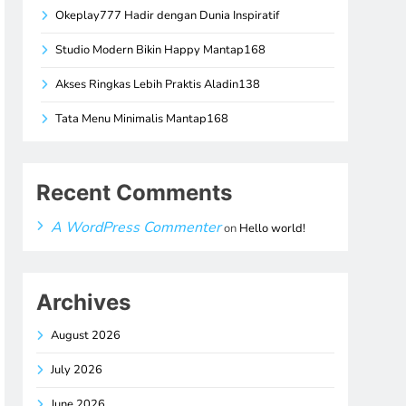
Okeplay777 Hadir dengan Dunia Inspiratif
Studio Modern Bikin Happy Mantap168
Akses Ringkas Lebih Praktis Aladin138
Tata Menu Minimalis Mantap168
Recent Comments
A WordPress Commenter
on
Hello world!
Archives
August 2026
July 2026
June 2026