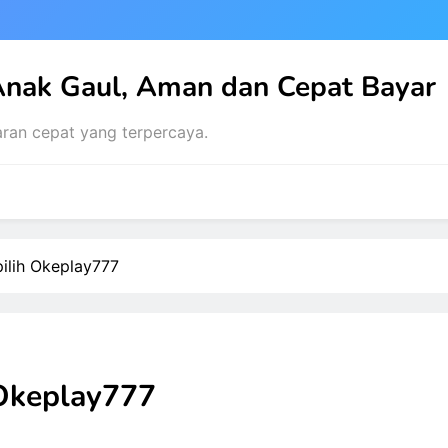
Anak Gaul, Aman dan Cepat Bayar
ran cepat yang terpercaya.
ilih Okeplay777
Okeplay777