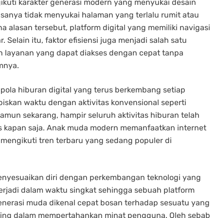
ikuti karakter generasi modern yang menyukai desain
anya tidak menyukai halaman yang terlalu rumit atau
lasan tersebut, platform digital yang memiliki navigasi
Selain itu, faktor efisiensi juga menjadi salah satu
h layanan yang dapat diakses dengan cepat tanpa
mnya.
pola hiburan digital yang terus berkembang setiap
iskan waktu dengan aktivitas konvensional seperti
mun sekarang, hampir seluruh aktivitas hiburan telah
ses kapan saja. Anak muda modern memanfaatkan internet
 mengikuti tren terbaru yang sedang populer di
nyesuaikan diri dengan perkembangan teknologi yang
terjadi dalam waktu singkat sehingga sebuah platform
enerasi muda dikenal cepat bosan terhadap sesuatu yang
nting dalam mempertahankan minat pengguna. Oleh sebab