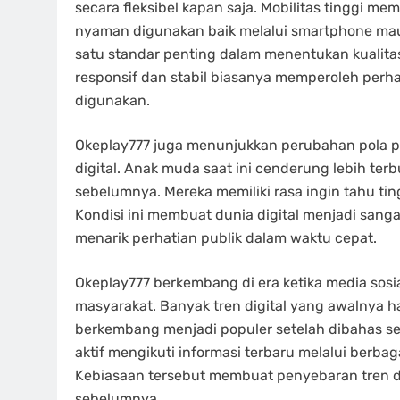
secara fleksibel kapan saja. Mobilitas tinggi
nyaman digunakan baik melalui smartphone mau
satu standar penting dalam menentukan kualitas 
responsif dan stabil biasanya memperoleh perha
digunakan.
Okeplay777 juga menunjukkan perubahan pola p
digital. Anak muda saat ini cenderung lebih te
sebelumnya. Mereka memiliki rasa ingin tahu ti
Kondisi ini membuat dunia digital menjadi sang
menarik perhatian publik dalam waktu cepat.
Okeplay777 berkembang di era ketika media sos
masyarakat. Banyak tren digital yang awalnya h
berkembang menjadi populer setelah dibahas se
aktif mengikuti informasi terbaru melalui berba
Kebiasaan tersebut membuat penyebaran tren di
sebelumnya.