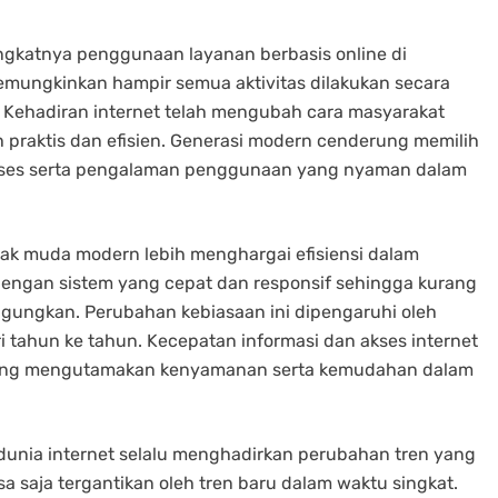
ngkatnya penggunaan layanan berbasis online di
emungkinkan hampir semua aktivitas dilakukan secara
. Kehadiran internet telah mengubah cara masyarakat
 praktis dan efisien. Generasi modern cenderung memilih
ses serta pengalaman penggunaan yang nyaman dalam
k muda modern lebih menghargai efisiensi dalam
dengan sistem yang cepat dan responsif sehingga kurang
ngungkan. Perubahan kebiasaan ini dipengaruhi oleh
 tahun ke tahun. Kecepatan informasi dan akses internet
yang mengutamakan kenyamanan serta kemudahan dalam
dunia internet selalu menghadirkan perubahan tren yang
sa saja tergantikan oleh tren baru dalam waktu singkat.