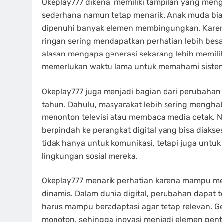
Okeplay777 dikenal memiliki tampilan yang meng
sederhana namun tetap menarik. Anak muda bias
dipenuhi banyak elemen membingungkan. Karena a
ringan sering mendapatkan perhatian lebih besar. 
alasan mengapa generasi sekarang lebih memili
memerlukan waktu lama untuk memahami siste
Okeplay777 juga menjadi bagian dari perubahan 
tahun. Dahulu, masyarakat lebih sering menghab
menonton televisi atau membaca media cetak. Na
berpindah ke perangkat digital yang bisa diak
tidak hanya untuk komunikasi, tetapi juga untuk
lingkungan sosial mereka.
Okeplay777 menarik perhatian karena mampu me
dinamis. Dalam dunia digital, perubahan dapat 
harus mampu beradaptasi agar tetap relevan. G
monoton, sehingga inovasi menjadi elemen pe