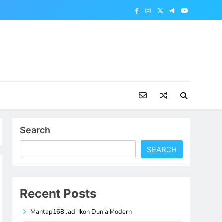
Search
SEARCH
Recent Posts
Mantap168 Jadi Ikon Dunia Modern