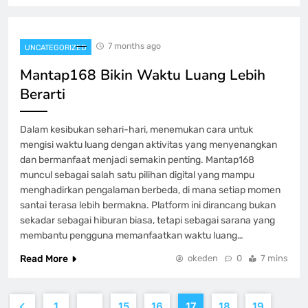
7 months ago
UNCATEGORIZED
Mantap168 Bikin Waktu Luang Lebih
Berarti
Dalam kesibukan sehari-hari, menemukan cara untuk
mengisi waktu luang dengan aktivitas yang menyenangkan
dan bermanfaat menjadi semakin penting. Mantap168
muncul sebagai salah satu pilihan digital yang mampu
menghadirkan pengalaman berbeda, di mana setiap momen
santai terasa lebih bermakna. Platform ini dirancang bukan
sekadar sebagai hiburan biasa, tetapi sebagai sarana yang
membantu pengguna memanfaatkan waktu luang…
Read More
okeden
0
7 mins
1
…
15
16
17
18
19