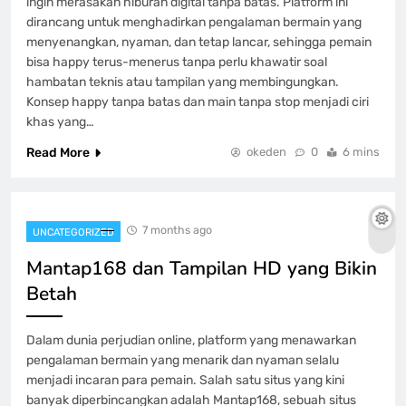
ingin merasakan hiburan digital tanpa batas. Platform ini
dirancang untuk menghadirkan pengalaman bermain yang
menyenangkan, nyaman, dan tetap lancar, sehingga pemain
bisa happy terus-menerus tanpa perlu khawatir soal
hambatan teknis atau tampilan yang membingungkan.
Konsep happy tanpa batas dan main tanpa stop menjadi ciri
khas yang…
Read More
okeden
0
6 mins
7 months ago
UNCATEGORIZED
Mantap168 dan Tampilan HD yang Bikin
Betah
Dalam dunia perjudian online, platform yang menawarkan
pengalaman bermain yang menarik dan nyaman selalu
menjadi incaran para pemain. Salah satu situs yang kini
banyak diperbincangkan adalah Mantap168, sebuah situs