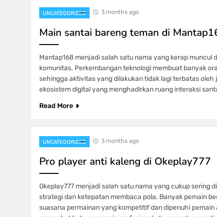
3 months ago
UNCATEGORIZED
Main santai bareng teman di Mantap1
Mantap168 menjadi salah satu nama yang kerap muncul d
komunitas. Perkembangan teknologi membuat banyak oran
sehingga aktivitas yang dilakukan tidak lagi terbatas ole
ekosistem digital yang menghadirkan ruang interaksi sant
Read More
3 months ago
UNCATEGORIZED
Pro player anti kaleng di Okeplay777
Okeplay777 menjadi salah satu nama yang cukup sering di
strategi dan ketepatan membaca pola. Banyak pemain berp
suasana permainan yang kompetitif dan dipenuhi pemain a