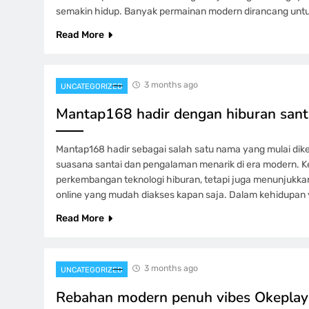
semakin hidup. Banyak permainan modern dirancang un
Read More
3 months ago
UNCATEGORIZED
Mantap168 hadir dengan hiburan sant
Mantap168 hadir sebagai salah satu nama yang mulai dik
suasana santai dan pengalaman menarik di era modern. Keh
perkembangan teknologi hiburan, tetapi juga menunjukka
online yang mudah diakses kapan saja. Dalam kehidupan
Read More
3 months ago
UNCATEGORIZED
Rebahan modern penuh vibes Okepla