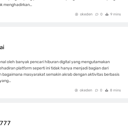
tuk menghadirkan…
okeden
0
9 mins
ai
enal oleh banyak pencari hiburan digital yang mengutamakan
adiran platform seperti ini tidak hanya menjadi bagian dari
n bagaimana masyarakat semakin akrab dengan aktivitas berbasis
 yang…
okeden
0
8 mins
y777