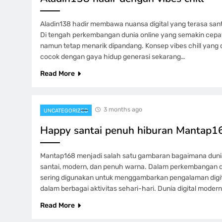
Aladin138 hadir membawa nuansa digital yang terasa san
Di tengah perkembangan dunia online yang semakin cepat
namun tetap menarik dipandang. Konsep vibes chill yang 
cocok dengan gaya hidup generasi sekarang…
Read More
3 months ago
UNCATEGORIZED
Happy santai penuh hiburan Mantap1
Mantap168 menjadi salah satu gambaran bagaimana dunia
santai, modern, dan penuh warna. Dalam perkembangan du
sering digunakan untuk menggambarkan pengalaman digita
dalam berbagai aktivitas sehari-hari. Dunia digital modern 
Read More