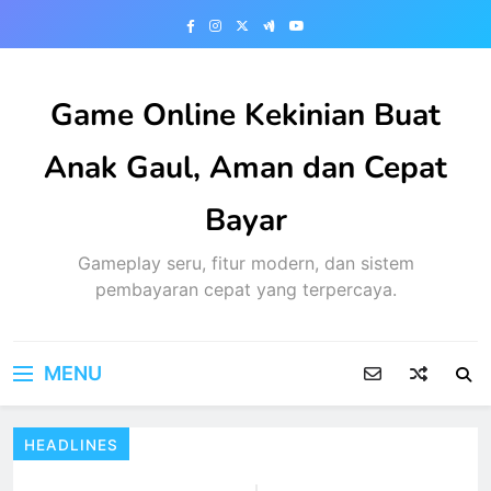
Skip
to
content
Game Online Kekinian Buat
Anak Gaul, Aman dan Cepat
Bayar
Gameplay seru, fitur modern, dan sistem
pembayaran cepat yang terpercaya.
MENU
HEADLINES