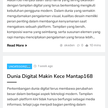
Aladin138 menjadi salah satu nama yang sering dikaitkan
dengan tampilan digital yang terus berkembang mengikuti
kebutuhan pengguna modern. Dalam dunia yang semakin
mengutamakan pengalaman visual, kualitas desain memiliki
peran penting dalam membangun kenyamanan saat
mengakses sebuah platform. Tampilan yang bersih,
komposisi warna yang seimbang, serta susunan elemen yang
rapi mampu menciptakan pengalaman yang terasa lebih…
Read More
okeden
0
10 mins
1 week ago
UNCATEGORIZED
Dunia Digital Makin Kece Mantap168
Perkembangan dunia digital terus membawa perubahan
besar dalam berbagai aspek teknologi modern. Tampilan
sebuah platform kini tidak hanya berfungsi sebagai media
informasi, tetapi juga menjadi bagian penting dalam