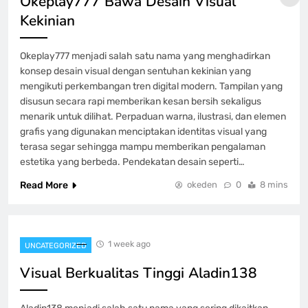
Okeplay777 Bawa Desain Visual
Kekinian
Okeplay777 menjadi salah satu nama yang menghadirkan
konsep desain visual dengan sentuhan kekinian yang
mengikuti perkembangan tren digital modern. Tampilan yang
disusun secara rapi memberikan kesan bersih sekaligus
menarik untuk dilihat. Perpaduan warna, ilustrasi, dan elemen
grafis yang digunakan menciptakan identitas visual yang
terasa segar sehingga mampu memberikan pengalaman
estetika yang berbeda. Pendekatan desain seperti…
Read More
okeden
0
8 mins
1 week ago
UNCATEGORIZED
Visual Berkualitas Tinggi Aladin138