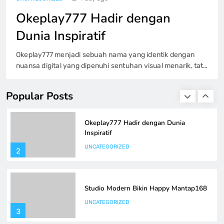
Dunia Digital Makin Kece Mantap168
Okeplay777 Hadir dengan
UNCATEGORIZED
8
Dunia Inspiratif
Okeplay777 menjadi sebuah nama yang identik dengan
nuansa digital yang dipenuhi sentuhan visual menarik, tata
Mantap168 Jadi Ikon Dunia Modern
letak modern, serta atmosfer yang mampu memberikan
UNCATEGORIZED
kesan inspiratif bagi banyak orang. Perkembangan dunia
1
Popular Posts
digital saat ini tidak hanya berfokus pada kecepatan
teknologi, tetapi juga bagaimana sebuah identitas mampu
menghadirkan pengalaman visual yang nyaman
Okeplay777 Hadir dengan Dunia
dipandang. Dalam hal tersebut, Okeplay777 dikenal…
Inspiratif
UNCATEGORIZED
2
Studio Modern Bikin Happy Mantap168
UNCATEGORIZED
3