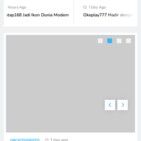
2 Hours Ago
1 Day Ago
antap168 Jadi Ikon Dunia Modern
Okeplay777 Hadir dengan Duni
Tata Menu Minimalis Mantap168
UNCATEGORIZED
5
Okeplay777 Bawa Desain Visual
Kekinian
UNCATEGORIZED
6
Visual Berkualitas Tinggi Aladin138
UNCATEGORIZED
7
1 day ago
UNCATEGORIZED